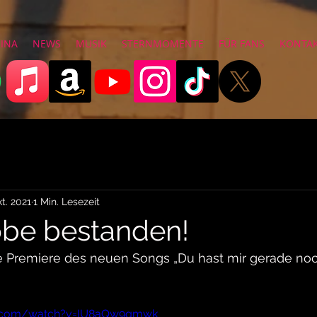
RINA
NEWS
MUSIK
STERNMOMENTE
FÜR FANS
KONTA
kt. 2021
1 Min. Lesezeit
be bestanden!
ive Premiere des neuen Songs „Du hast mir gerade noc
e.com/watch?v=IU8aQw9qmwk