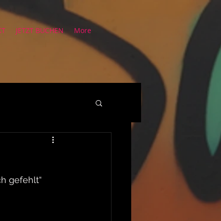
KT
JETZT BUCHEN
More
h gefehlt“ 