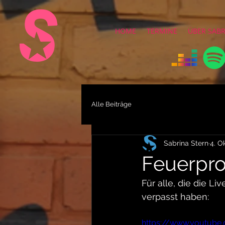
HOME
TERMINE
ÜBER SAB
Alle Beiträge
Sabrina Stern
4. O
Feuerpro
Für alle, die die L
verpasst haben:
https://www.youtub