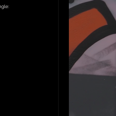
ngle: