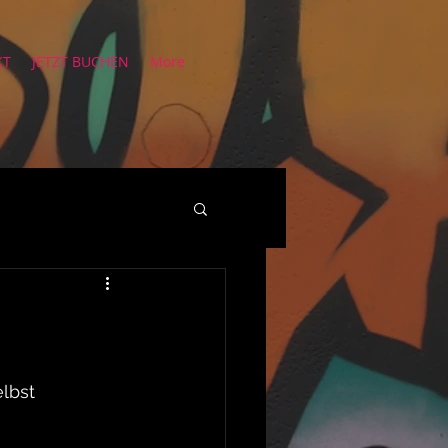
KT
JETZT BUCHEN
More
lbst 