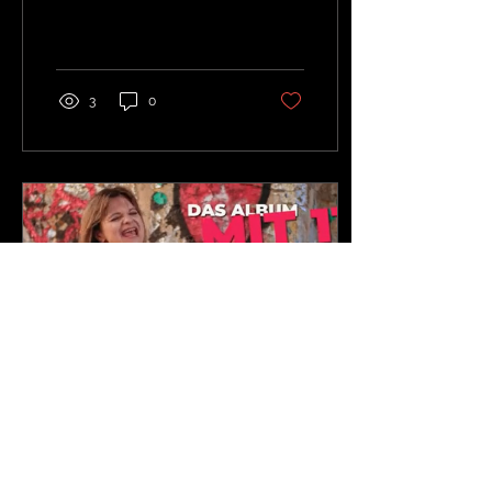
Schlagerparade vom
Radio Schlagerparadies
geschafft! Unter
folgendem...
3
0
2. Aug. 2023
∙
1
Min.