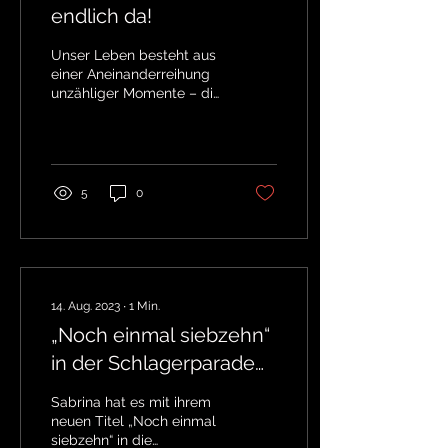
endlich da!
Unser Leben besteht aus
einer Aneinanderreihung
unzähliger Momente – die
meisten nimmt man gar
nicht wahr, da das Leben
einfach weiter...
5
0
14. Aug. 2023
∙
1
Min.
„Noch einmal siebzehn“
in der Schlagerparade
von Radio
Sabrina hat es mit ihrem
Schlagerparadies!
neuen Titel „Noch einmal
siebzehn“ in die