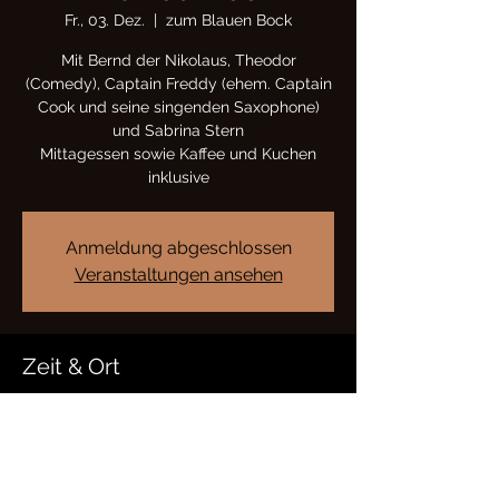
Fr., 03. Dez.
  |  
zum Blauen Bock
Mit Bernd der Nikolaus, Theodor
(Comedy), Captain Freddy (ehem. Captain
Cook und seine singenden Saxophone)
und Sabrina Stern
Mittagessen sowie Kaffee und Kuchen
Anmeldung abgeschlossen
Veranstaltungen ansehen
Zeit & Ort
03. Dez. 2021, 12:30 – 16:30
zum Blauen Bock, Krumbach 11, 37318
Gerbershausen, Deutschland