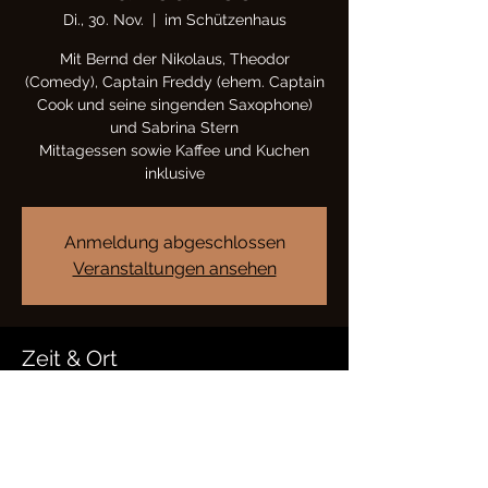
Di., 30. Nov.
  |  
im Schützenhaus
Mit Bernd der Nikolaus, Theodor
(Comedy), Captain Freddy (ehem. Captain
Cook und seine singenden Saxophone)
und Sabrina Stern
Mittagessen sowie Kaffee und Kuchen
Anmeldung abgeschlossen
Veranstaltungen ansehen
Zeit & Ort
30. Nov. 2021, 12:30 – 16:30
im Schützenhaus, Bürgel, Deutschland