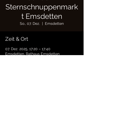
Sternschnuppenmark
t Emsdetten
So., 07. Dez.
  |  
Emsdetten
Zeit & Ort
07. Dez. 2025, 17:20 – 17:40
Emsdetten, Rathaus Emsdetten
Diese Veranstaltung teilen
© 2021 by nano Grafik
Impressum | Datenschutz