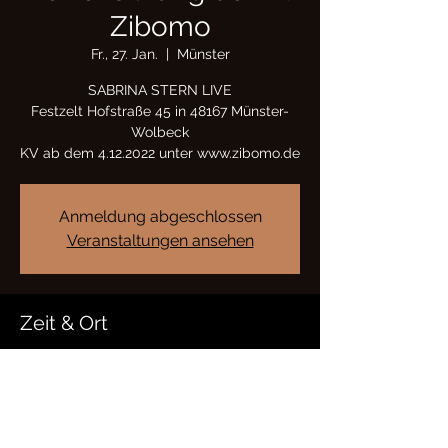
Zibomo
Fr., 27. Jan.
  |  
Münster
SABRINA STERN LIVE
Festzelt Hofstraße 45 in 48167 Münster-
Wolbeck
KV ab dem 4.12.2022 unter www.zibomo.de
Anmeldung abgeschlossen
Veranstaltungen ansehen
Zeit & Ort
27. Jan. 2023, 19:11
Münster, Hofstraße 45, 48167 Münster,
Deutschland