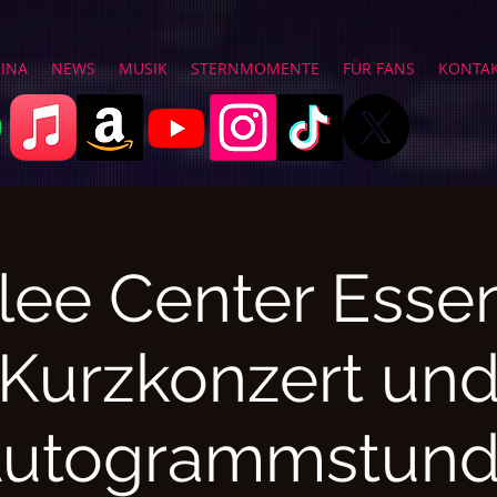
RINA
NEWS
MUSIK
STERNMOMENTE
FÜR FANS
KONTA
llee Center Essen
Kurzkonzert un
utogrammstun