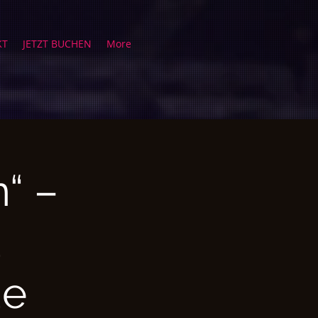
KT
JETZT BUCHEN
More
“ –
d
de