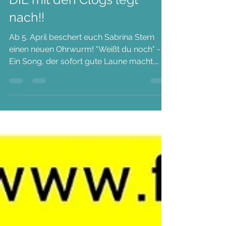
DIE mit den Clogs legt
nach!!
Ab 5. April beschert euch Sabrina Stern
einen neuen Ohrwurm! "Weißt du noch" -
Ein Song, der sofort gute Laune macht,
schöne...