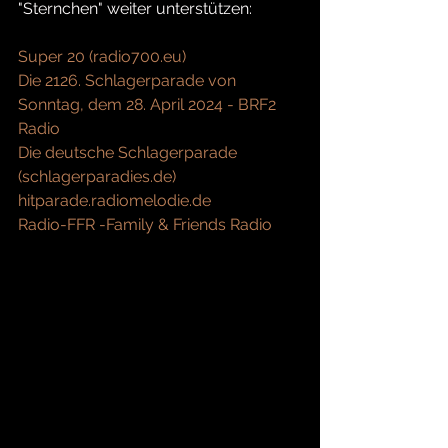
"Sternchen" weiter unterstützen:
Super 20 (
radio700.eu
)
Die 2126. Schlagerparade von 
Sonntag, dem 28. April 2024 - BRF2 
Radio
Die deutsche Schlagerparade 
(
schlagerparadies.de
)
hitparade.radiomelodie.de
Radio-FFR -Family & Friends Radio